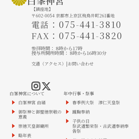
白峯神宮
【鎮座地】
〒602-0054 京都市上京区飛鳥井町261番地
：
075-441-3810
電話
：075-441-3820
FAX
参拝時間： 8時から17時
授与所開所時間： 8時から16時30分
交通（アクセス）
|
お問い合わせ
白峯神宮について
年中行事・祭事
白峯神宮 由緒
春季例大祭 淳仁天皇祭
御祭神と御聖徳崇敬の
蹴鞠奉納
意義
子供の日
崇徳天皇御廟所
祭武道繁栄祭・古武道奉納奉
告祭
略年表