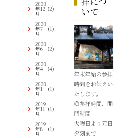
拝につ
2020
年12
(2)
いて
月
2020
年7
(1)
月
2020
年6
(2)
月
2020
年4
(4)
年末年始の参拝
月
時間をお伝えい
2020
年1
(1)
たします。
月
◎参拝時間、開
2019
年11
(1)
門時間
月
大晦日より元日
2019
年8
(1)
夕刻まで
月