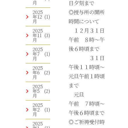
日夕刻まで
月
◎授与所の開所
2025
年12
(1)
時間について
月
１２月３１日
2025
年11
(3)
午前 ８時～午
月
後６時頃まで
2025
年7
(1)
３１日
月
午後１１時頃～
2025
年6
(2)
元旦午前１時頃
月
まで
2025
年5
(2)
元旦
月
午前 ７時頃～
2025
年2
(1)
午後６時頃まで
月
◎ご祈祷受付時
2025