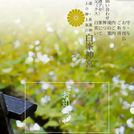
交通
問
上達
（ア
い
|
の
クセ
合
ス）
わ
神
・
せ
上昇
白峯神
境内
ご
お守
氣運
宮につ
のご
祈
り・
の神
いて
案内
祷
授与
白
品
峯
神
宮
お
知
ら
せ