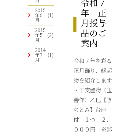
令和７
月
年 正
2015
年6
(1)
月授与
月
品のご
2015
年5
(2)
月
案内
2014
年7
(1)
月
令和７年を彩る
正月飾り、縁起
物を紹介します
・干支置物（玉
善作）乙巳【き
のとみ】台座
付 １つ ２､
０００円 ※郵