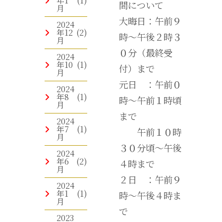
年1
(1)
間について
月
大晦日：午前９
2024
年12
(2)
時～午後２時３
月
０分（最終受
2024
年10
(1)
付）まで
月
元日 ：午前０
2024
年8
(1)
時～午前１時頃
月
まで
2024
年7
(1)
午前１０時
月
３０分頃～午後
2024
年6
(2)
４時まで
月
２日 ：午前９
2024
年1
(1)
時～午後４時ま
月
で
2023