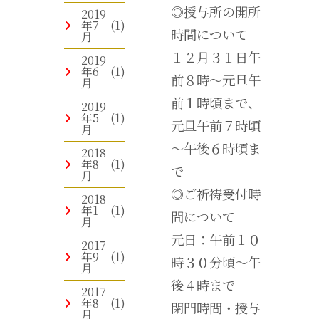
◎授与所の開所
2019
年7
(1)
時間について
月
１２月３１日午
2019
年6
(1)
前８時～元旦午
月
前１時頃まで、
2019
年5
(1)
元旦午前７時頃
月
～午後６時頃ま
2018
年8
(1)
で
月
◎ご祈祷受付時
2018
年1
(1)
間について
月
元日：午前１０
2017
年9
(1)
時３０分頃～午
月
後４時まで
2017
年8
(1)
閉門時間・授与
月