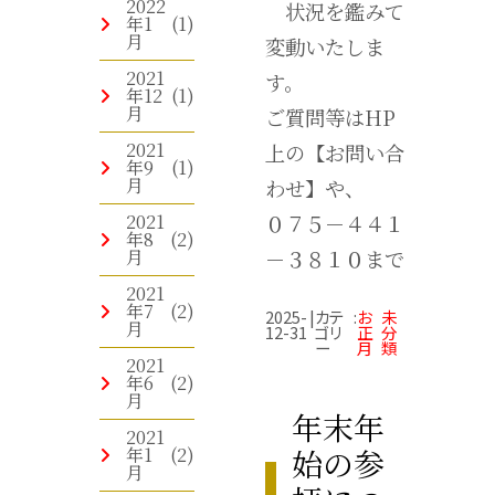
2022
状況を鑑みて
年1
(1)
月
変動いたしま
2021
す。
年12
(1)
月
ご質問等はHP
2021
上の【お問い合
年9
(1)
月
わせ】や、
2021
０７５－４４１
年8
(2)
月
－３８１０まで
2021
年7
(2)
2025-
|
カテ
:
お
未
月
12-31
ゴリ
正
分
ー
月
類
2021
年6
(2)
月
年末年
2021
始の参
年1
(2)
月