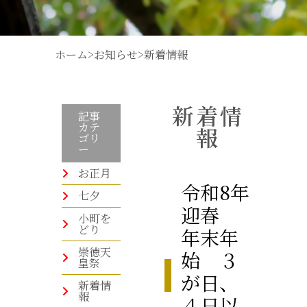
ホーム
>
お知らせ
>
新着情報
新着情
記事
カテ
報
ゴリ
ー
お正月
令和8年
七夕
迎春
小町を
どり
年末年
崇徳天
始 ３
皇祭
が日、
新着情
報
４日以