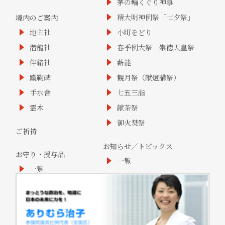
茅の輪くぐり神事
精大明神例祭「七夕祭」
境内のご案内
地主社
小町をどり
潜龍社
春季例大祭 崇徳天皇祭
伴緒社
薪能
蹴鞠碑
観月祭（献燈講祭）
手水舎
七五三詣
霊木
献茶祭
御火焚祭
ご祈祷
お知らせ／トピックス
お守り・授与品
一覧
一覧