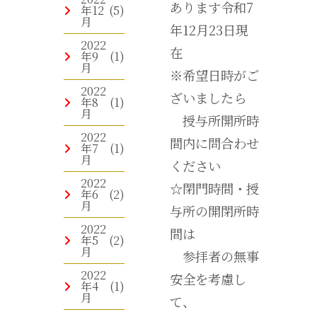
あります令和7
年12
(5)
月
年12月23日現
2022
在
年9
(1)
月
※希望日時がご
2022
ざいましたら
年8
(1)
月
授与所開所時
2022
間内に問合わせ
年7
(1)
月
ください
2022
☆閉門時間・授
年6
(2)
月
与所の開閉所時
2022
間は
年5
(2)
月
参拝者の無事
2022
安全を考慮し
年4
(1)
月
て、