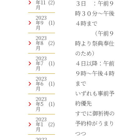
年11
(2)
３日 ：午前９
月
時３０分～午後
2023
年9
(1)
４時まで
月
（午前９
2023
時より祭典奉仕
年8
(2)
月
のため）
2023
４日以降：午前
年7
(1)
月
９時～午後４時
2023
まで
年6
(1)
月
いずれも事前予
2023
約優先
年5
(1)
月
すでに御祈祷の
2023
予約枠がうまり
年1
(2)
月
つつ
2022