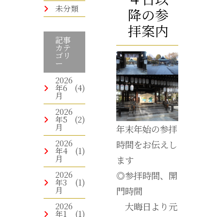
未分類
降の参
拝案内
記事
カテ
ゴリ
ー
2026
年6
(4)
月
2026
年5
(2)
月
年末年始の参拝
2026
時間をお伝えし
年4
(1)
月
ます
2026
◎参拝時間、開
年3
(1)
月
門時間
大晦日より元
2026
年1
(1)