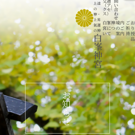
交通
問
上達
（ア
い
|
の
クセ
合
ス）
わ
神
・
せ
上昇
白峯神
境内
ご
お
氣運
宮につ
のご
祈
り
の神
いて
案内
祷
授
白
品
峯
神
宮
お
知
ら
せ