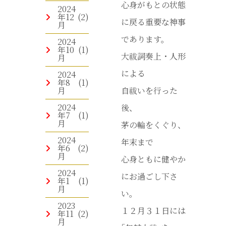
心身がもとの状態
2024
年12
(2)
に戻る重要な神事
月
であります。
2024
年10
(1)
大祓詞奏上・人形
月
による
2024
年8
(1)
月
自祓いを行った
2024
後、
年7
(1)
月
茅の輪をくぐり、
2024
年末まで
年6
(2)
月
心身ともに健やか
2024
にお過ごし下さ
年1
(1)
月
い。
2023
１２月３１日には
年11
(2)
月