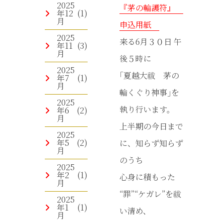
2025
『茅の輪護符』
年12
(1)
月
申込用紙
2025
来る6月３０日 午
年11
(3)
月
後５時に
2025
｢夏越大祓 茅の
年7
(1)
月
輪くぐり神事｣を
2025
執り行います。
年6
(2)
月
上半期の今日まで
2025
年5
(2)
に、知らず知らず
月
のうち
2025
年2
(1)
心身に積もった
月
“罪”“ケガレ”を祓
2025
年1
(1)
い清め、
月