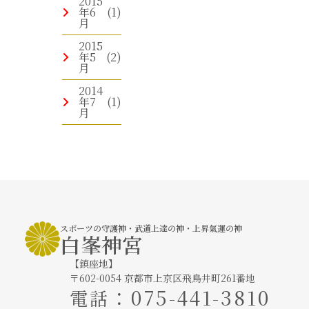
2015
年6
(1)
月
2015
年5
(2)
月
2014
年7
(1)
月
スポーツの守護神・武道上達の神・上昇氣運の神
白峯神宮
【鎮座地】
〒602-0054 京都市上京区飛鳥井町261番地
：
075-441-3810
電話