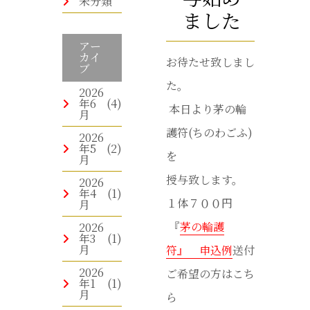
未分類
ました
アー
カイ
お待たせ致しまし
ブ
た。
2026
年6
(4)
本日より茅の輪
月
護符(ちのわごふ)
2026
年5
(2)
を
月
授与致します。
2026
年4
(1)
１体７００円
月
『
茅の輪護
2026
年3
(1)
月
符』 申込例
送付
2026
ご希望の方はこち
年1
(1)
月
ら