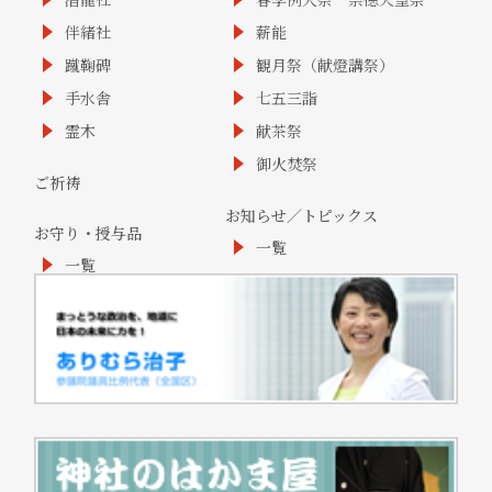
伴緒社
薪能
蹴鞠碑
観月祭（献燈講祭）
手水舎
七五三詣
霊木
献茶祭
御火焚祭
ご祈祷
お知らせ／トピックス
お守り・授与品
一覧
一覧