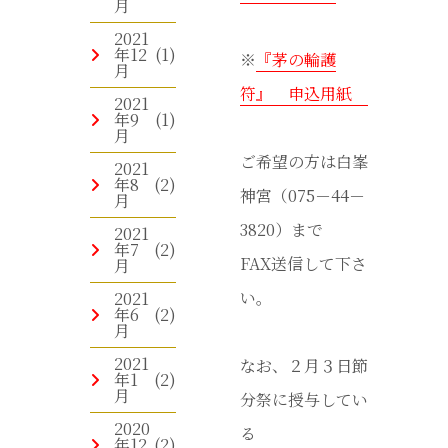
月
2021
年12
(1)
※
『茅の輪護
月
符』 申込用紙
2021
年9
(1)
月
ご希望の方は白峯
2021
年8
(2)
神宮（075－44－
月
3820）まで
2021
年7
(2)
FAX送信して下さ
月
い。
2021
年6
(2)
月
2021
なお、２月３日節
年1
(2)
月
分祭に授与してい
2020
る
年12
(2)