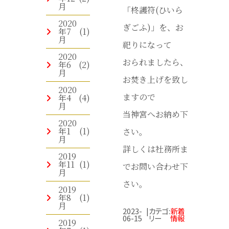
月
「柊護符(ひいら
2020
ぎごふ)」を、お
年7
(1)
月
祀りになって
2020
おられましたら、
年6
(2)
月
お焚き上げを致し
2020
ますので
年4
(4)
月
当神宮へお納め下
2020
年1
(1)
さい。
月
詳しくは社務所ま
2019
年11
(1)
でお問い合わせ下
月
さい。
2019
年8
(1)
月
2023-
|
カテゴ
:
新着
06-15
リー
情報
2019