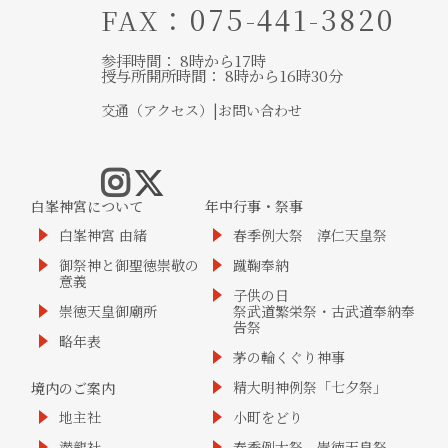
：075-441-3820
FAX
参拝時間： 8時から17時
授与所開所時間： 8時から16時30分
交通（アクセス）
|
お問い合わせ
白峯神宮について
年中行事・祭事
白峯神宮 由緒
春季例大祭 淳仁天皇祭
御祭神と御聖徳崇敬の
蹴鞠奉納
意義
子供の日
崇徳天皇御廟所
祭武道繁栄祭・古武道奉納奉
告祭
略年表
茅の輪くぐり神事
精大明神例祭「七夕祭」
境内のご案内
地主社
小町をどり
潜龍社
春季例大祭 崇徳天皇祭