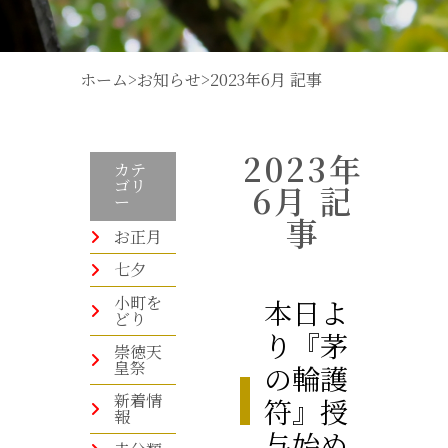
ホーム
>
お知らせ
>
2023年6月 記事
2023年
カテ
ゴリ
6月 記
ー
事
お正月
七夕
小町を
本日よ
どり
り『茅
崇徳天
皇祭
の輪護
新着情
符』授
報
与始め