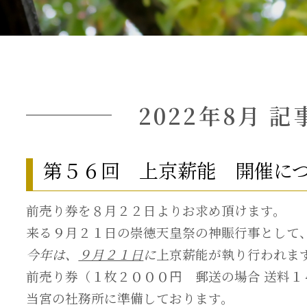
2022年8月 記
第５６回 上京薪能 開催に
前売り券を８月２２日よりお求め頂けます。
来る９月２１日の崇徳天皇祭の神賑行事として
今年は、
９月２１日
に
上京薪能が執り行われま
前売り券（１枚２０００円 郵送の場合 送料１
当宮の社務所に準備しております。