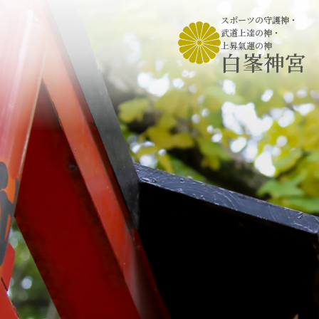
スポーツの守護神
・
武道上達の神
・
上昇氣運の神
白峯神宮