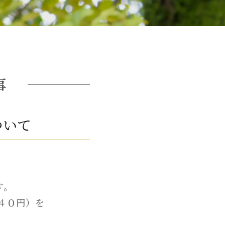
事
ついて
、
す。
４０円）を