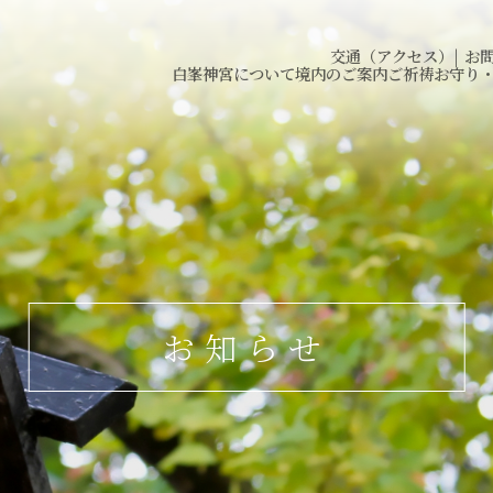
交通（アクセス）
|
お
白峯神宮について
境内のご案内
ご祈祷
お守り
お知らせ