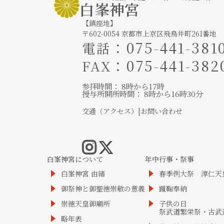
白峯神宮
【鎮座地】
〒602-0054 京都市上京区飛鳥井町261番地
：
075-441-381
電話
：075-441-382
FAX
参拝時間： 8時から17時
授与所開所時間： 8時から16時30分
交通（アクセス）
|
お問い合わせ
白峯神宮について
年中行事・祭事
白峯神宮 由緒
春季例大祭 淳仁天
御祭神と御聖徳崇敬の意義
蹴鞠奉納
崇徳天皇御廟所
子供の日
祭武道繁栄祭・古武
略年表