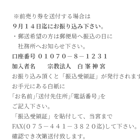
※前売り券を送付する場合は
９月１４日迄にお振り込み下さい。
・郵送希望の方は郵便局へ振込の日に
社務所へお知らせ下さい。
口座番号 ０１０７０－８－１２３１
加入者名 宗教法人 白 峯 神 宮
お振り込み頂くと「振込受領証」が発行されま
お手元にある白紙に
｢お名前｣｢送付先住所｣｢電話番号｣を
ご記入下さい。
「振込受領証」を貼付して、当宮まで
FAX(０７５－４４１－３８２０迄)して下さい
確認でき次第送付致します。