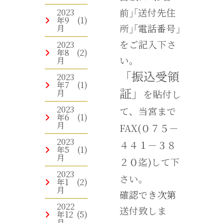
前｣｢送付先住
2023
年9
(1)
所｣｢電話番号｣
月
をご記入下さ
2023
年8
(2)
い。
月
「振込受領
2023
年7
(1)
証」
月
を貼付し
2023
て、当宮まで
年6
(1)
月
FAX(０７５－
2023
４４１－３８
年5
(1)
月
２０迄)して下
2023
さい。
年1
(2)
月
確認でき次第
2022
送付致しま
年12
(5)
月