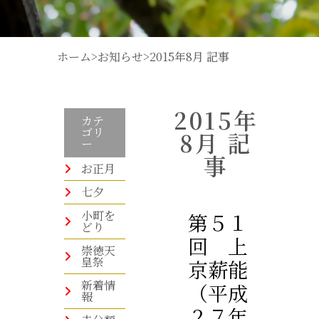
ホーム
>
お知らせ
>
2015年8月 記事
2015年
カテ
ゴリ
8月 記
ー
事
お正月
七夕
小町を
第５１
どり
回 上
崇徳天
皇祭
京薪能
新着情
（平成
報
２７年