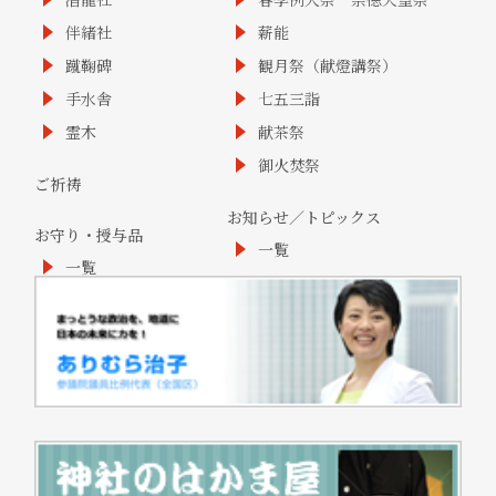
伴緒社
薪能
蹴鞠碑
観月祭（献燈講祭）
手水舎
七五三詣
霊木
献茶祭
御火焚祭
ご祈祷
お知らせ／トピックス
お守り・授与品
一覧
一覧