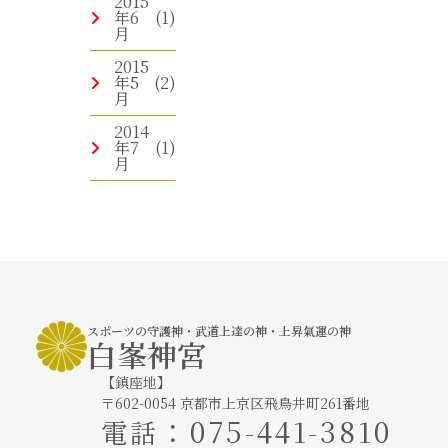
2015
年6
(1)
月
2015
年5
(2)
月
2014
年7
(1)
月
スポーツの守護神・武道上達の神・上昇氣運の神
白峯神宮
【鎮座地】
〒602-0054 京都市上京区飛鳥井町261番地
：
075-441-3810
電話