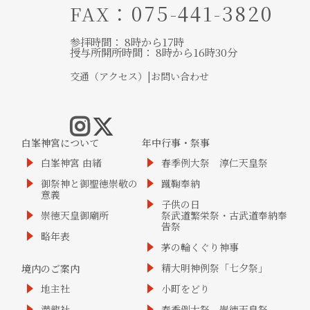
：075-441-3820
FAX
参拝時間： 8時から17時
授与所開所時間： 8時から16時30分
交通（アクセス）
|
お問い合わせ
白峯神宮について
年中行事・祭事
白峯神宮 由緒
春季例大祭 淳仁天皇祭
御祭神と御聖徳崇敬の
蹴鞠奉納
意義
子供の日
崇徳天皇御廟所
祭武道繁栄祭・古武道奉納奉
告祭
略年表
茅の輪くぐり神事
精大明神例祭「七夕祭」
境内のご案内
地主社
小町をどり
潜龍社
春季例大祭 崇徳天皇祭