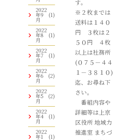
す。
2022
※２枚までは
年9
(1)
月
送料は１４０
2022
円 ３枚は２
年8
(1)
月
５０円 ４枚
2022
以上は社務所
年7
(1)
月
(０７５－４４
2022
１－３８１０)
年6
(2)
月
迄、お尋ね下
2022
さい。
年5
(2)
月
番組内容や
2022
詳細等は上京
年4
(1)
月
区役所 地域力
2022
推進室 まちづ
年1
(1)