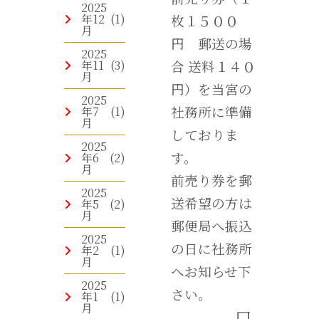
2025
年12
(1)
枚１５００
月
円 郵送の場
2025
年11
(3)
合 送料１４０
月
円）を当宮の
2025
社務所に準備
年7
(1)
月
しておりま
2025
す。
年6
(2)
月
前売り券を郵
2025
送希望の方は
年5
(2)
月
郵便局へ振込
2025
の日に社務所
年2
(1)
月
へお知らせ下
2025
さい。
年1
(1)
月
口