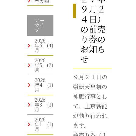
未分類
９月２
４日）
アー
カイ
の前売
ブ
り券の
2026
年6
(4)
お知ら
月
せ
2026
年5
(2)
月
９月２１日の
2026
年4
(1)
崇徳天皇祭の
月
神賑行事とし
2026
年3
(1)
て、上京薪能
月
が執り行われ
2026
年1
(1)
ます。
月
前売り券（１