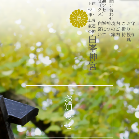
交通
問
上達
（ア
い
|
の
クセ
合
ス）
わ
神
・
せ
上昇
白峯神
境内
ご
お守
氣運
宮につ
のご
祈
り・
の神
いて
案内
祷
授与
白
品
峯
神
宮
お
知
ら
せ