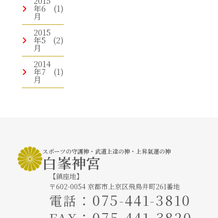
2015
年6
(1)
月
2015
年5
(2)
月
2014
年7
(1)
月
スポーツの守護神・武道上達の神・上昇氣運の神
白峯神宮
【鎮座地】
〒602-0054 京都市上京区飛鳥井町261番地
：
075-441-3810
電話
：075-441-3820
FAX