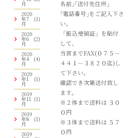
名前｣｢送付先住所｣
月
｢電話番号｣をご記入下さ
2020
年7
(1)
い。
月
「振込受領証」を貼付
2020
年6
(2)
して、
月
当宮までFAX(０７５－
2020
年4
(4)
４４１－３８２０迄)し
月
て下さい。
2020
年1
(1)
確認でき次第送付致し
月
ます。
2019
年11
(1)
※２体まで送料は ３０
月
０円
2019
年8
(1)
※３体まで送料は ５７
月
０円
2019