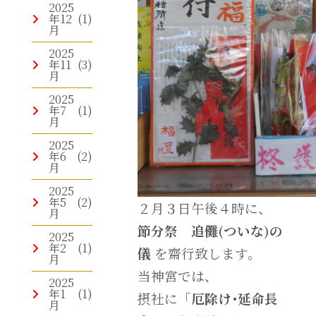
2025
年12
(1)
月
2025
年11
(3)
月
2025
年7
(1)
月
2025
年6
(2)
月
2025
年5
(2)
２月３日午後４時に、
月
節分祭
追儺(ついな)の
2025
年2
(1)
儀
を齋行致します。
月
当神宮では、
2025
年1
(1)
摂社に「
厄除け･延命長
月