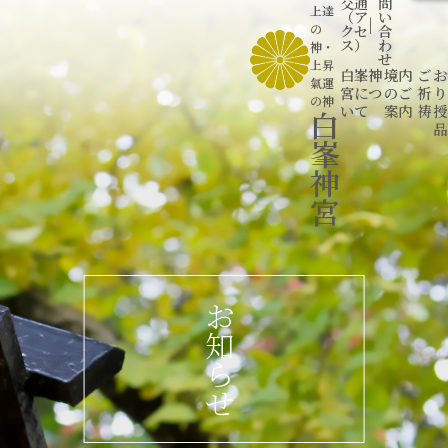
交通
問
上達
（ア
い
|
の
クセ
合
ス）
わ
神
・
せ
上昇
白峯神
境内
ご
お
氣運
宮につ
のご
祈
り
の神
いて
案内
祷
授
白
品
峯
神
宮
お
知
ら
せ