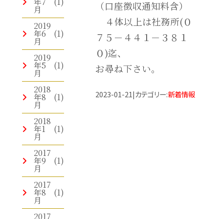
年7
(1)
（口座徴収通知料含）
月
４体以上は社務所(０
2019
年6
(1)
７５－４４１－３８１
月
０)迄、
2019
年5
(1)
お尋ね下さい。
月
2018
2023-01-21
|
カテゴリー
:
新着情報
年8
(1)
月
2018
年1
(1)
月
2017
年9
(1)
月
2017
年8
(1)
月
2017