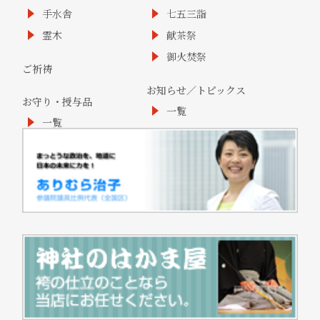
手水舎
七五三詣
霊木
献茶祭
御火焚祭
ご祈祷
お知らせ／トピックス
お守り・授与品
一覧
一覧