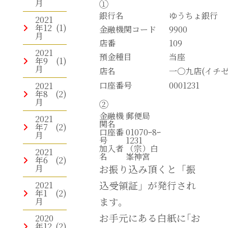
月
①
銀行名
ゆうちょ銀行
2021
年12
(1)
金融機関コード
9900
月
店番
109
2021
預金種目
当座
年9
(1)
月
店名
一〇九店(イチ
口座番号
0001231
2021
年8
(2)
月
②
金融機
郵便局
2021
関名
年7
(2)
口座番
01070ｰ8ｰ
月
号
1231
加入者
（宗）白
2021
名
峯神宮
年6
(2)
月
お振り込み頂くと「振
込受領証」が発行され
2021
年1
(2)
ます。
月
お手元にある白紙に｢お
2020
年12
(2)