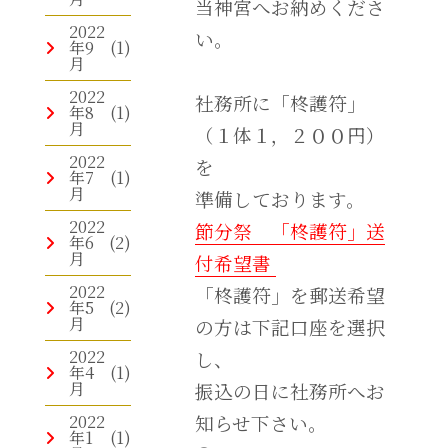
当神宮へお納めくださ
2022
い。
年9
(1)
月
2022
社務所に「柊護符」
年8
(1)
月
（１体１，２００円）
2022
を
年7
(1)
月
準備しております。
2022
節分祭 「柊護符」送
年6
(2)
月
付希望書
2022
「柊護符」を郵送希望
年5
(2)
月
の方は下記口座を選択
2022
し、
年4
(1)
月
振込の日に社務所へお
2022
知らせ下さい。
年1
(1)