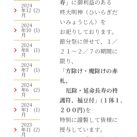
寿
」に御利益のある
2024
年12
(2)
柊大明神（ひいらぎだ
月
いみょうじん）を
2024
年10
(1)
お祀りしております。
月
節分祭に併せて、１／
2024
年8
(1)
２１～２／７の期間に
月
限り、
2024
年7
(1)
「方除け・魔除けの赤
月
札、
2024
年6
(2)
厄除・延命長寿の柊
月
護符、福豆付」(１体１,
2024
２００円)
を
年1
(1)
月
特別に謹製して皆様に
2023
授与しています。
年11
(2)
月