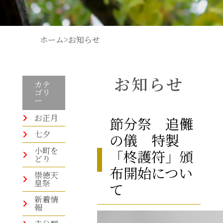
ホーム
>
お知らせ
お知らせ
カテ
ゴリ
ー
お正月
節分祭 追儺
七夕
の儀 特製
小町を
「柊護符」頒
どり
布開始につい
崇徳天
皇祭
て
新着情
報