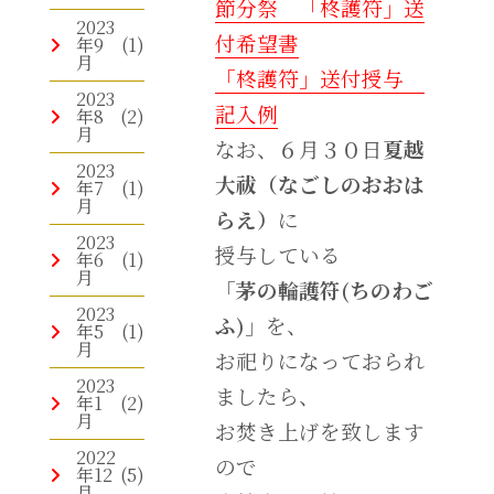
節分祭 「柊護符」送
2023
付希望書
年9
(1)
月
「柊護符」送付授与
2023
記入例
年8
(2)
月
なお、６月３０日
夏越
2023
大祓（なごしのおおは
年7
(1)
月
らえ）
に
2023
授与している
年6
(1)
月
「
茅の輪護符(ちのわご
2023
ふ)
」を、
年5
(1)
月
お祀りになっておられ
2023
ましたら、
年1
(2)
月
お焚き上げを致します
2022
ので
年12
(5)
月