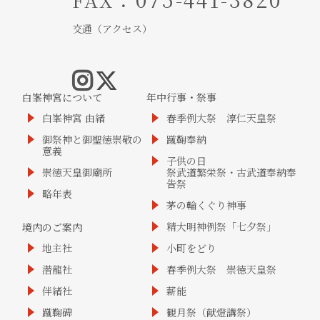
交通（アクセス）
白峯神宮について
年中行事・祭事
白峯神宮 由緒
春季例大祭 淳仁天皇祭
御祭神と御聖徳崇敬の
蹴鞠奉納
意義
子供の日
崇徳天皇御廟所
祭武道繁栄祭・古武道奉納奉
告祭
略年表
茅の輪くぐり神事
精大明神例祭「七夕祭」
境内のご案内
地主社
小町をどり
潜龍社
春季例大祭 崇徳天皇祭
伴緒社
薪能
蹴鞠碑
観月祭（献燈講祭）