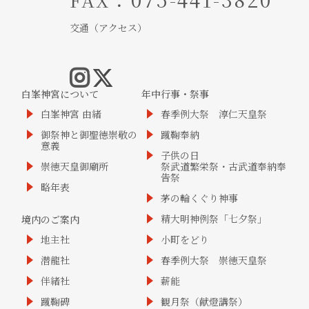
交通（アクセス）
白峯神宮について
年中行事・祭事
白峯神宮 由緒
春季例大祭 淳仁天皇祭
御祭神と御聖徳崇敬の
蹴鞠奉納
意義
子供の日
崇徳天皇御廟所
祭武道繁栄祭・古武道奉納奉
告祭
略年表
茅の輪くぐり神事
精大明神例祭「七夕祭」
境内のご案内
地主社
小町をどり
潜龍社
春季例大祭 崇徳天皇祭
伴緒社
薪能
蹴鞠碑
観月祭（献燈講祭）