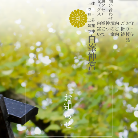
交通
問
上達
（ア
い
|
の
クセ
合
ス）
わ
神
・
せ
上昇
白峯神
境内
ご
お守
氣運
宮につ
のご
祈
り・
の神
いて
案内
祷
授与
白
品
峯
神
宮
お
知
ら
せ