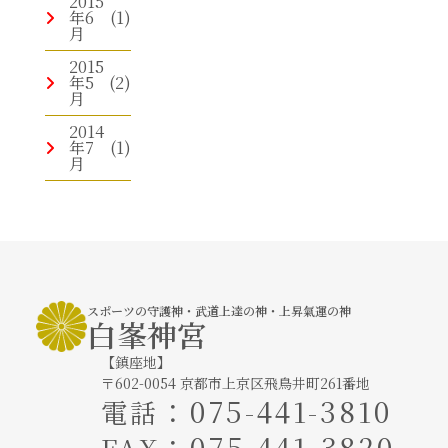
2015
年6
(1)
月
2015
年5
(2)
月
2014
年7
(1)
月
スポーツの守護神・武道上達の神・上昇氣運の神
白峯神宮
【鎮座地】
〒602-0054 京都市上京区飛鳥井町261番地
：
075-441-3810
電話
：075-441-3820
FAX