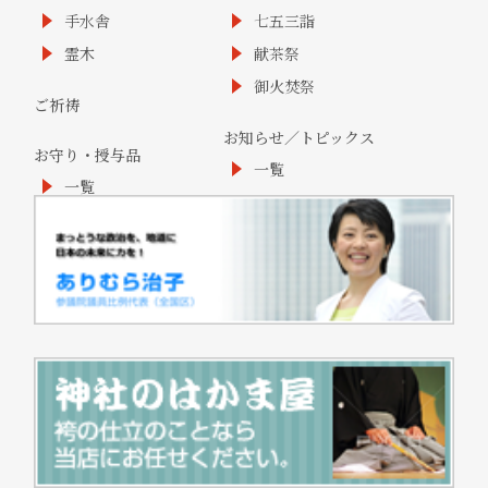
手水舎
七五三詣
霊木
献茶祭
御火焚祭
ご祈祷
お知らせ／トピックス
お守り・授与品
一覧
一覧