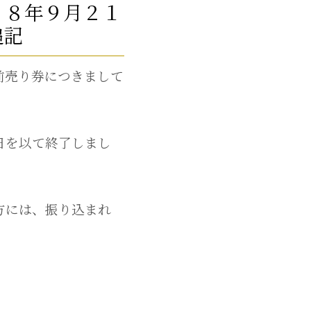
２８年９月２１
追記
前売り券につきまして
日を以て終了しまし
方には、振り込まれ