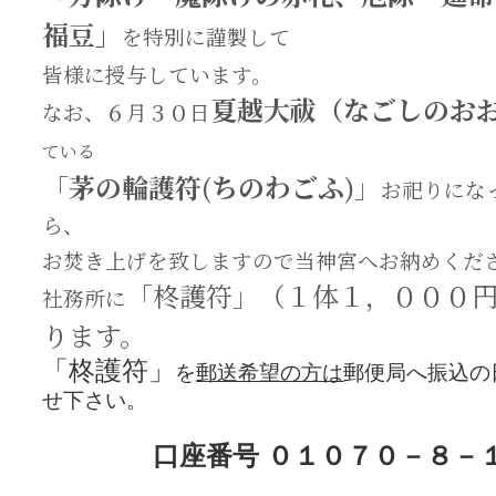
福豆」
を特別に謹製して
皆様に授与しています。
夏越大祓（なごしのお
なお、６月３０日
ている
「
茅の輪護符(ちのわごふ)
」
お祀りにな
ら、
お焚き上げを致しますので当神宮へお納めくだ
「柊護符」（１体１，０００
社務所に
ります。
「柊護符」
を
郵送希望の方は
郵便局へ振込の
せ下さい。
口座番号 ０１０７０－８－