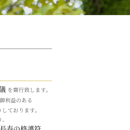
の儀
を齋行致します。
御利益のある
りしております。
り、
長寿の柊護符、