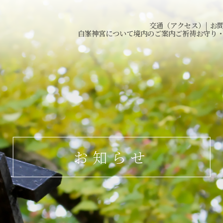
交通（アクセス）
|
お
白峯神宮について
境内のご案内
ご祈祷
お守り
お知らせ