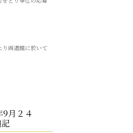
町をどり奉仕の応募
より両道館に於いて
年9月２４
追記