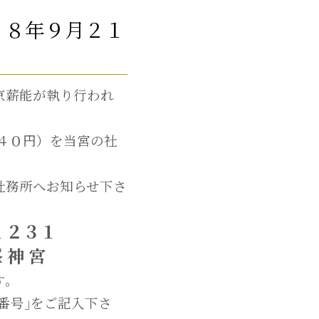
２８年９月２１
京薪能が執り行われ
４０円）を当宮の社
社務所へお知らせ下さ
１２３１
神 宮
す。
話番号｣をご記入下さ