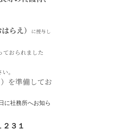
おはらえ）
に授与し
っておられました
さい。
円）を準備してお
日に社務所へお知ら
１２３１