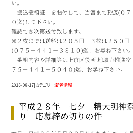
い。
「振込受領証」を貼付して、当宮までFAX(０
０迄)して下さい。
確認でき次第送付致します。
※２枚までは送料は２０５円 ３枚は２５０円
(０７５－４４１－３８１０)迄、お尋ね下さい
番組内容や詳細等は上京区役所 地域力推進室 
７５－４４１－５０４０)迄、お尋ね下さい。
2016-08-17
|
カテゴリー
:
新着情報
平成２８年 七夕 精大明神
り 応募締め切りの件