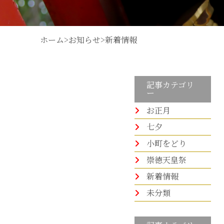
ホーム
>
お知らせ
>
新着情報
記事カテゴリ
ー
お正月
七夕
小町をどり
崇徳天皇祭
新着情報
未分類