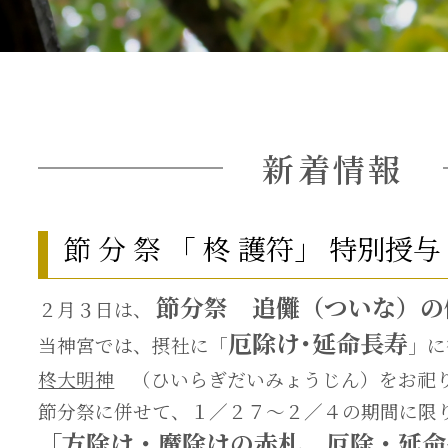
新着情報
節 分 祭 「 柊 護符」 特別授与
節分祭
追儺（ついな）
２月３日は、
厄除け･延命長寿
当神宮では、摂社に「
」に
柊大明神
（ひいらぎだいみょうじん）をお祀
節分祭に併せて、１／２７～２／４の期間に限
「方除け・魔除けの赤札、厄除・延命