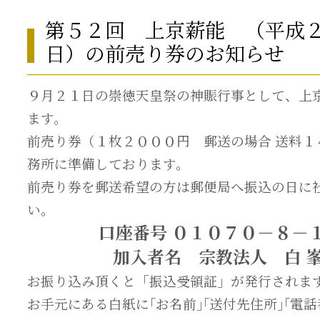
第５２回 上京薪能 （平成
日）の前売り券のお知らせ
９月２１日の崇徳天皇祭の神賑行事として、上
ます。
前売り券（１枚２０００円 郵送の場合 送料１
務所に準備しております。
前売り券を郵送希望の方は郵便局へ振込の日に
い。
口座番号 ０１０７０－８－
加入者名 宗教法人 白 峯 
お振り込み頂くと「振込受領証」が発行されま
お手元にある白紙に｢お名前｣｢送付先住所｣｢電