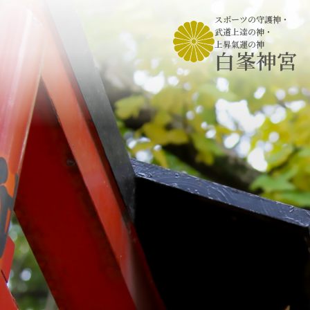
スポーツの守護神
・
武道上達の神
・
上昇氣運の神
白峯神宮