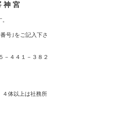
神 宮
す。
話番号｣をご記入下さ
７５－４４１－３８２
 ４体以上は社務所
。