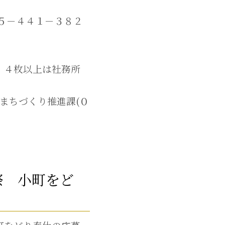
７５－４４１－３８２
 ４枚以上は社務所
。
まちづくり推進課(０
祭 小町をど