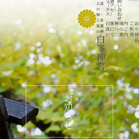
交通
問
上達
（ア
い
|
の
クセ
合
ス）
わ
神
・
せ
上昇
白峯神
境内
ご
お
氣運
宮につ
のご
祈
り
の神
いて
案内
祷
授
白
品
峯
神
宮
お
知
ら
せ