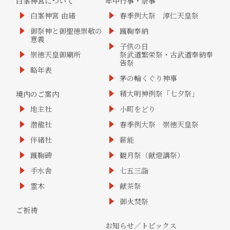
白峯神宮について
年中行事・祭事
白峯神宮 由緒
春季例大祭 淳仁天皇祭
御祭神と御聖徳崇敬の
蹴鞠奉納
意義
子供の日
崇徳天皇御廟所
祭武道繁栄祭・古武道奉納奉
告祭
略年表
茅の輪くぐり神事
精大明神例祭「七夕祭」
境内のご案内
地主社
小町をどり
潜龍社
春季例大祭 崇徳天皇祭
伴緒社
薪能
蹴鞠碑
観月祭（献燈講祭）
手水舎
七五三詣
霊木
献茶祭
御火焚祭
ご祈祷
お知らせ／トピックス