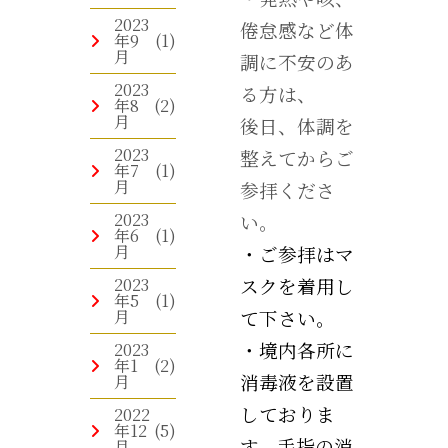
2023
倦怠感など体
年9
(1)
月
調に不安のあ
2023
る方は、
年8
(2)
月
後日、体調を
2023
整えてからご
年7
(1)
月
参拝くださ
2023
い。
年6
(1)
月
・ご参拝はマ
2023
スクを着用し
年5
(1)
月
て下さい。
・境内各所に
2023
年1
(2)
消毒液を設置
月
しておりま
2022
年12
(5)
す。手指の消
月