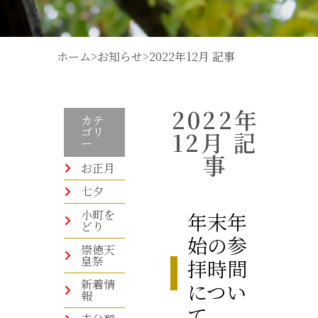
ホーム
>
お知らせ
>
2022年12月 記事
2022年
カテ
ゴリ
12月 記
ー
事
お正月
七夕
小町を
年末年
どり
始の参
崇徳天
皇祭
拝時間
新着情
につい
報
て