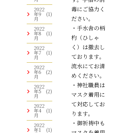
毒にご協力く
2022
年9
(1)
ださい。
月
・手水舎の柄
2022
年8
(1)
杓（ひしゃ
月
く）は撤去し
2022
年7
(1)
ております。
月
流水にてお清
2022
年6
(2)
めください。
月
・神社職員は
2022
年5
(2)
マスク着用に
月
て対応してお
2022
年4
(1)
ります。
月
・御祈祷中も
2022
年1
(1)
マスクを着用