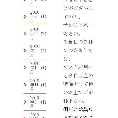
月
とがございま
2020
すので、
年7
(1)
月
予めご了承く
2020
ださい。
年6
(2)
月
※当日の参拝
2020
につきまして
年4
(4)
月
は、
2020
マスク着用な
年1
(1)
月
ど各自万全の
2019
準備をして頂
年11
(1)
月
いた上でご参
2019
拝下さい。
年8
(1)
月
例年とは異な
2019
る対応となり