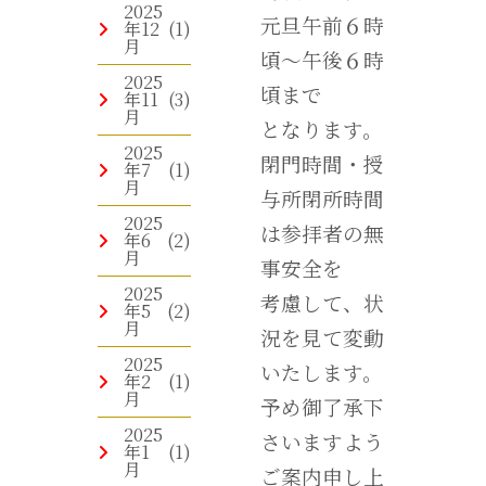
2025
元旦午前６時
年12
(1)
月
頃～午後６時
2025
頃まで
年11
(3)
月
となります。
2025
閉門時間・授
年7
(1)
月
与所閉所時間
2025
は参拝者の無
年6
(2)
月
事安全を
2025
考慮して、状
年5
(2)
月
況を見て変動
2025
いたします。
年2
(1)
月
予め御了承下
2025
さいますよう
年1
(1)
月
ご案内申し上