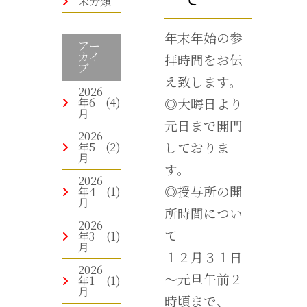
未分類
年末年始の参
アー
カイ
拝時間をお伝
ブ
え致します。
2026
年6
(4)
◎大晦日より
月
元日まで開門
2026
しておりま
年5
(2)
月
す。
2026
◎授与所の開
年4
(1)
月
所時間につい
2026
て
年3
(1)
月
１２月３１日
2026
～元旦午前２
年1
(1)
月
時頃まで、