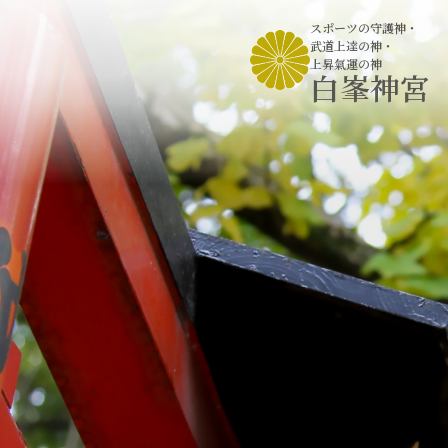
スポーツの守護神
・
武道上達の神
・
上昇氣運の神
白峯神宮