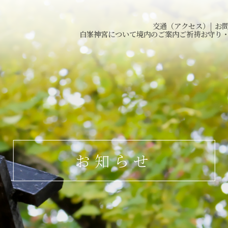
交通（アクセス）
|
お
白峯神宮について
境内のご案内
ご祈祷
お守り
お知らせ