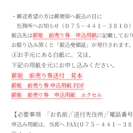
・郵送希望の方は郵便局へ振込の日に
社務所へお知らせ（０７５－４４１－３８１０
振込先は
薪能 前売り券 申込用紙
に記載してお
お振り込み頂くと「振込受領証」が発行されます
①
お手元にある白紙に、又は、
下記の用紙を元にお申し込みください。
薪能 前売り券送付 見本
薪能 前売り券 申込用紙 PDF
薪能
前売り券 申込用紙 エクセル
【必要事項 ｢お名前｣｢送付先住所｣｢電話番号
申込み用紙は、当宮へ FAX(０７５－４４１－３