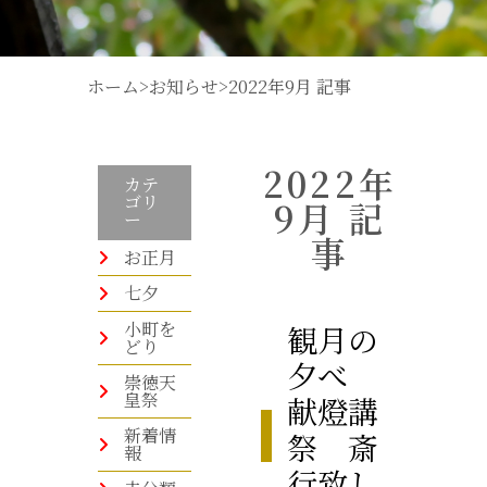
ホーム
>
お知らせ
>
2022年9月 記事
2022年
カテ
ゴリ
9月 記
ー
事
お正月
七夕
小町を
観月の
どり
夕べ
崇徳天
皇祭
献燈講
新着情
祭 斎
報
行致し