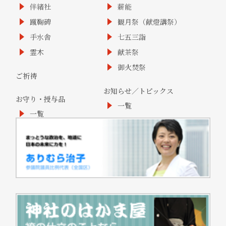
伴緒社
薪能
蹴鞠碑
観月祭（献燈講祭）
手水舎
七五三詣
霊木
献茶祭
御火焚祭
ご祈祷
お知らせ／トピックス
お守り・授与品
一覧
一覧