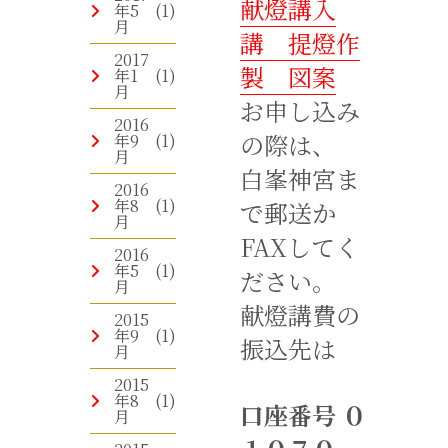
献燈講入
年5
(1)
月
講 提燈作
2017
製 図案
年1
(1)
月
お申し込み
2016
の際は、
年9
(1)
月
白峯神宮ま
2016
年8
(1)
で郵送か
月
FAXしてく
2016
年5
(1)
ださい。
月
献燈講費の
2015
年9
(1)
振込先は
月
2015
年8
(1)
口座番号 ０
月