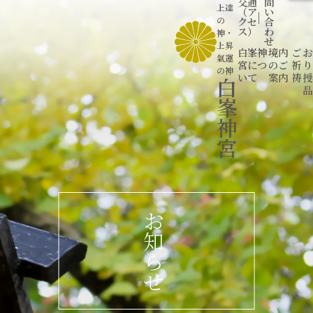
交通
問
上達
（ア
い
|
の
クセ
合
ス）
わ
神
・
せ
上昇
白峯神
境内
ご
お
氣運
宮につ
のご
祈
り
の神
いて
案内
祷
授
白
品
峯
神
宮
お
知
ら
せ