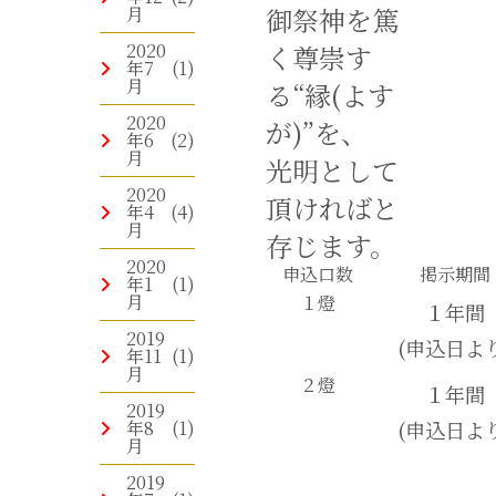
御祭神を篤
月
2020
く尊崇す
年7
(1)
月
る“縁(よす
2020
が)”を、
年6
(2)
月
光明として
2020
頂ければと
年4
(4)
月
存じます。
2020
申込口数
掲示期間
年1
(1)
月
１燈
１年間
2019
(申込日より
年11
(1)
月
２燈
１年間
2019
年8
(1)
(申込日より
月
2019