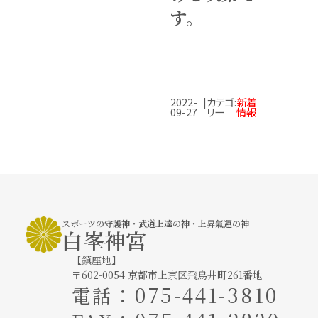
す。
2022-
|
カテゴ
:
新着
09-27
リー
情報
スポーツの守護神・武道上達の神・上昇氣運の神
白峯神宮
【鎮座地】
〒602-0054 京都市上京区飛鳥井町261番地
：
075-441-3810
電話