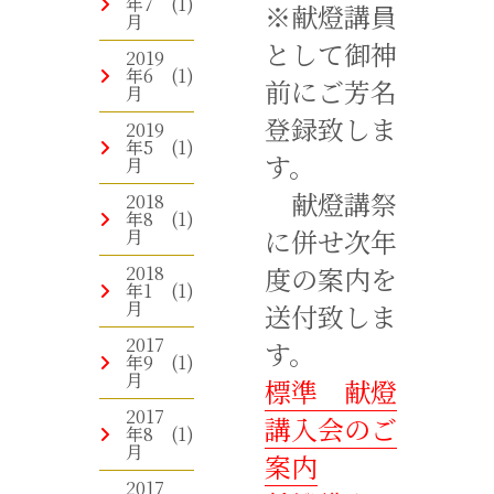
年7
(1)
※献燈講員
月
として御神
2019
年6
(1)
前にご芳名
月
登録致しま
2019
年5
(1)
す。
月
献燈講祭
2018
年8
(1)
に併せ次年
月
度の案内を
2018
年1
(1)
月
送付致しま
2017
す。
年9
(1)
月
標準 献燈
2017
講入会のご
年8
(1)
月
案内
2017