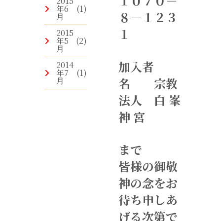
１０７０－
2015
年6
(1)
８－１２３
月
１
2015
年5
(2)
月
加入者
2014
年7
(1)
名 宗教
月
法人 白 峯
神 宮
まで
皆様の御敬
神の念をお
待ち申しあ
げる次第で