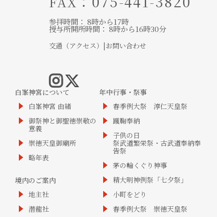
：075-441-3820
FAX
参拝時間： 8時から17時
授与所開所時間： 8時から16時30分
交通（アクセス）
|
お問い合わせ
白峯神宮について
年中行事・祭事
白峯神宮 由緒
春季例大祭 淳仁天皇祭
御祭神と御聖徳崇敬の
蹴鞠奉納
意義
子供の日
崇徳天皇御廟所
祭武道繁栄祭・古武道奉納奉
告祭
略年表
茅の輪くぐり神事
精大明神例祭「七夕祭」
境内のご案内
地主社
小町をどり
潜龍社
春季例大祭 崇徳天皇祭