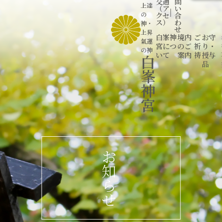
交通
問
上達
（ア
い
|
の
クセ
合
ス）
わ
神
・
せ
上昇
白峯神
境内
ご
お守
氣運
宮につ
のご
祈
り・
の神
いて
案内
祷
授与
白
品
峯
神
宮
お
知
ら
せ