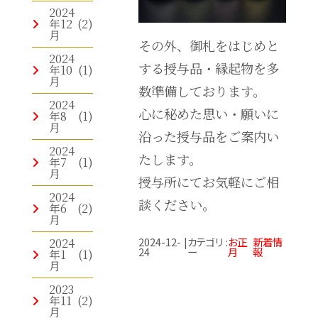
2024
年12
(2)
月
その外、御札をはじめと
2024
する授与品・縁起物を多
年10
(1)
月
数準備しております。
2024
心に秘めた思い・願いに
年8
(1)
月
沿った授与品をご案内い
2024
たします。
年7
(1)
月
授与所にてお気軽にご相
2024
談ください。
年6
(2)
月
2024-12-
|
カテゴリ
:
お正
新着情
2024
24
ー
月
報
年1
(1)
月
2023
年11
(2)
月