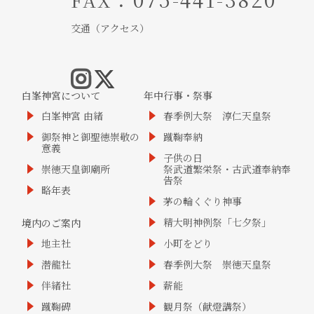
交通（アクセス）
白峯神宮について
年中行事・祭事
白峯神宮 由緒
春季例大祭 淳仁天皇祭
御祭神と御聖徳崇敬の
蹴鞠奉納
意義
子供の日
崇徳天皇御廟所
祭武道繁栄祭・古武道奉納奉
告祭
略年表
茅の輪くぐり神事
精大明神例祭「七夕祭」
境内のご案内
地主社
小町をどり
潜龍社
春季例大祭 崇徳天皇祭
伴緒社
薪能
蹴鞠碑
観月祭（献燈講祭）