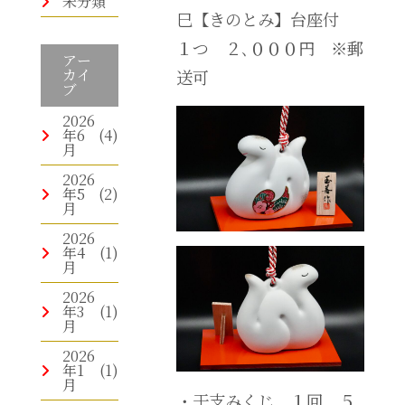
未分類
巳【きのとみ】台座付
１つ ２､０００円 ※郵
アー
カイ
送可
ブ
2026
年6
(4)
月
2026
年5
(2)
月
2026
年4
(1)
月
2026
年3
(1)
月
2026
年1
(1)
月
・干支みくじ １回 ５