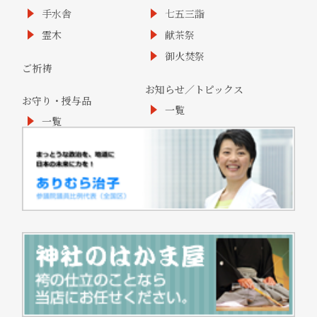
手水舎
七五三詣
霊木
献茶祭
御火焚祭
ご祈祷
お知らせ／トピックス
お守り・授与品
一覧
一覧