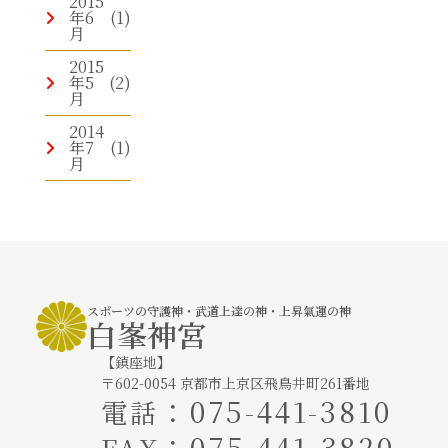
2015
年6
(1)
月
2015
年5
(2)
月
2014
年7
(1)
月
スポーツの守護神・武道上達の神・上昇氣運の神
白峯神宮
【鎮座地】
〒602-0054 京都市上京区飛鳥井町261番地
：
075-441-3810
電話
：075-441-3820
FAX