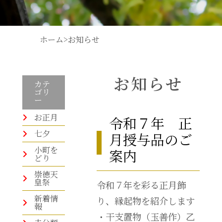
ホーム
>
お知らせ
お知らせ
カテ
ゴリ
ー
お正月
令和７年 正
七夕
月授与品のご
小町を
案内
どり
崇徳天
皇祭
令和７年を彩る正月飾
新着情
り、縁起物を紹介します
報
・干支置物（玉善作）乙