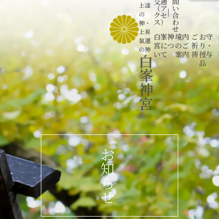
交通
問
上達
（ア
い
|
の
クセ
合
ス）
わ
神
・
せ
上昇
白峯神
境内
ご
お守
氣運
宮につ
のご
祈
り・
の神
いて
案内
祷
授与
白
品
峯
神
宮
お
知
ら
せ