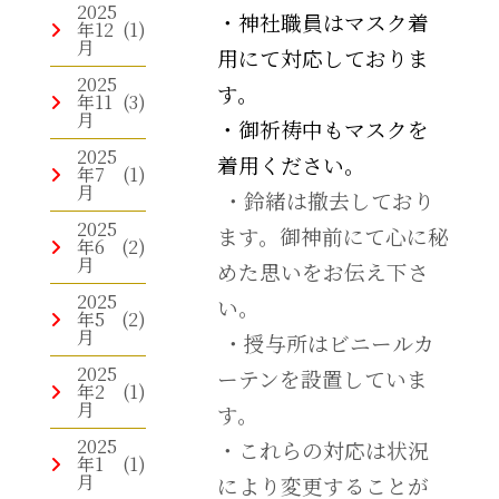
2025
・神社職員はマスク着
年12
(1)
月
用にて対応しておりま
2025
す。
年11
(3)
月
・御祈祷中もマスクを
2025
着用ください。
年7
(1)
月
・鈴緒は撤去しており
2025
ます。御神前にて心に秘
年6
(2)
月
めた思いをお伝え下さ
2025
い。
年5
(2)
月
・授与所はビニールカ
2025
ーテンを設置していま
年2
(1)
月
す。
2025
・これらの対応は状況
年1
(1)
月
により変更することが