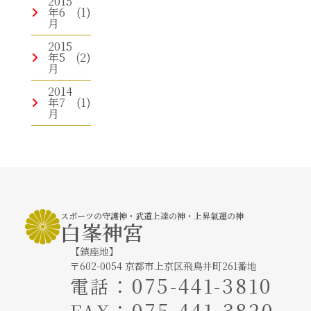
2015
年6
(1)
月
2015
年5
(2)
月
2014
年7
(1)
月
スポーツの守護神・武道上達の神・上昇氣運の神
白峯神宮
【鎮座地】
〒602-0054 京都市上京区飛鳥井町261番地
：
075-441-3810
電話
：075-441-3820
FAX