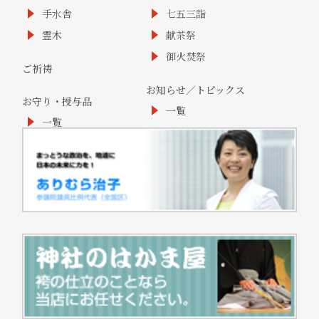
手水舎
七五三詣
霊木
献茶祭
御火焚祭
ご祈祷
お知らせ／トピックス
お守り・授与品
一覧
一覧