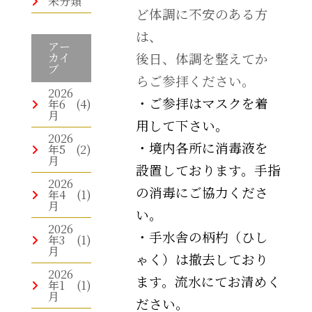
未分類
ど体調に不安のある方
は、
アー
後日、体調を整えてか
カイ
ブ
らご参拝ください。
2026
・ご参拝はマスクを着
年6
(4)
月
用して下さい。
2026
・境内各所に消毒液を
年5
(2)
月
設置しております。手指
2026
の消毒にご協力くださ
年4
(1)
月
い。
2026
・手水舎の柄杓（ひし
年3
(1)
月
ゃく）は撤去しており
2026
ます。流水にてお清めく
年1
(1)
月
ださい。