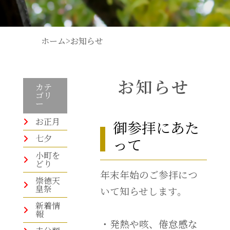
ホーム
>
お知らせ
お知らせ
カテ
ゴリ
ー
お正月
御参拝にあた
七夕
って
小町を
どり
年末年始のご参拝につ
崇徳天
皇祭
いて知らせします。
新着情
報
・発熱や咳、倦怠感な