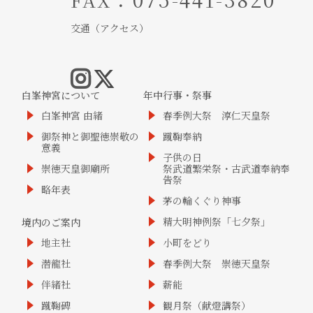
交通（アクセス）
白峯神宮について
年中行事・祭事
白峯神宮 由緒
春季例大祭 淳仁天皇祭
御祭神と御聖徳崇敬の
蹴鞠奉納
意義
子供の日
崇徳天皇御廟所
祭武道繁栄祭・古武道奉納奉
告祭
略年表
茅の輪くぐり神事
精大明神例祭「七夕祭」
境内のご案内
地主社
小町をどり
潜龍社
春季例大祭 崇徳天皇祭
伴緒社
薪能
蹴鞠碑
観月祭（献燈講祭）