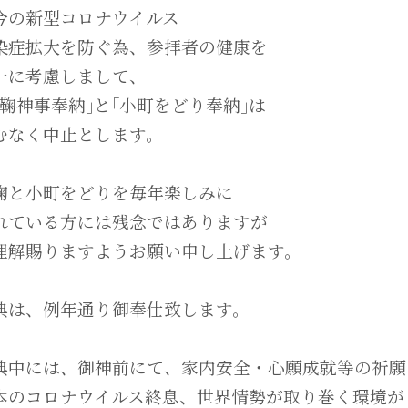
今の新型コロナウイルス
染症拡大を防ぐ為、参拝者の健康を
一に考慮しまして、
蹴鞠神事奉納｣と｢小町をどり奉納｣は
むなく中止とします。
鞠と小町をどりを毎年楽しみに
れている方には残念ではありますが
理解賜りますようお願い申し上げます。
典は、例年通り御奉仕致します。
典中には、御神前にて、家内安全・心願成就等の祈願
本のコロナウイルス終息、世界情勢が取り巻く環境が