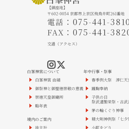
【鎮座地】
〒602-0054 京都市上京区飛鳥井町261番地
：
075-441-381
電話
：075-441-382
FAX
交通（アクセス）
白峯神宮について
年中行事・祭事
白峯神宮 由緒
春季例大祭 淳仁天
御祭神と御聖徳崇敬の意義
蹴鞠奉納
崇徳天皇御廟所
子供の日
祭武道繁栄祭・古武
略年表
茅の輪くぐり神事
精大明神例祭「七夕
境内のご案内
地主社
小町をどり