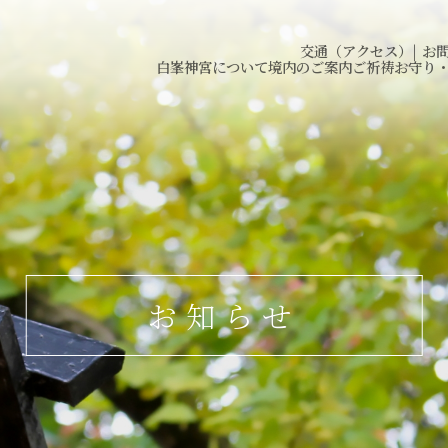
交通（アクセス）
|
お
白峯神宮について
境内のご案内
ご祈祷
お守り
お知らせ