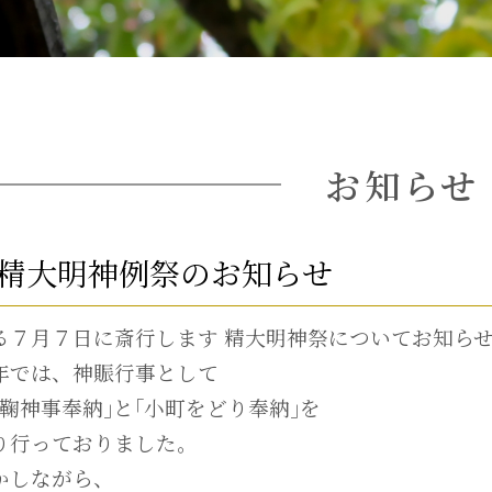
お知らせ
精大明神例祭のお知らせ
る７月７日に斎行します 精大明神祭についてお知ら
年では、神賑行事として
蹴鞠神事奉納｣と｢小町をどり奉納｣を
り行っておりました。
かしながら、