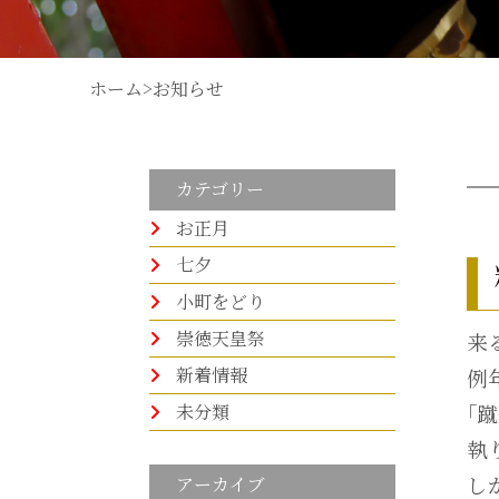
ホーム
>
お知らせ
カテゴリー
お正月
七夕
小町をどり
崇徳天皇祭
来
新着情報
例
未分類
｢
執
し
アーカイブ