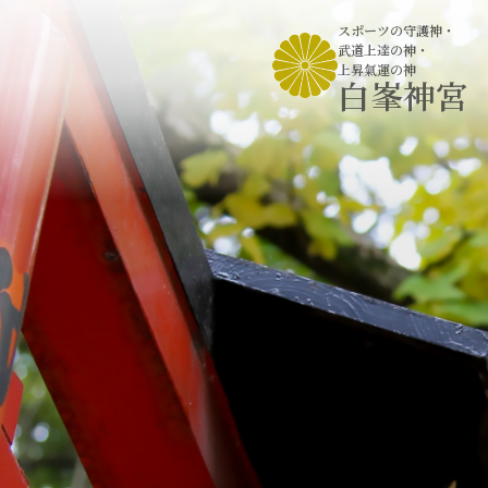
スポーツの守護神
・
武道上達の神
・
上昇氣運の神
白峯神宮