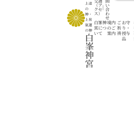
交通
問
上達
（ア
い
|
の
クセ
合
ス）
わ
神
・
せ
上昇
白峯神
境内
ご
お守
氣運
宮につ
のご
祈
り・
の神
いて
案内
祷
授与
白
品
峯
神
宮